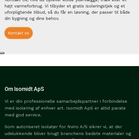
højt varmeforbrug. Vi tilbyder et gratis isoleringstjek og et
uforpligtende tilbud, så du får en løsning, der passer til både
din bygning og dine behov.
Kontakt os
Om Isomidt ApS
Vi er din professionelle samarbejdspartner i forbindelse
med isolering af enhver art. Isomidt ApS er altid parate
med god service.
Som autoriseret isolatør for Nviro A/S sikrer vi, at der
udelukkende bliver brugt branchens bedste materialer og