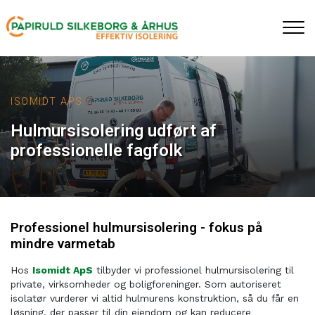
Gå
til
hovedindhold
ISOMIDT APS
Hulmursisolering udført af
professionelle fagfolk
Professionel hulmursisolering - fokus på
mindre varmetab
Hos
Isomidt ApS
tilbyder vi professionel hulmursisolering til
private, virksomheder og boligforeninger. Som autoriseret
isolatør vurderer vi altid hulmurens konstruktion, så du får en
løsning, der passer til din ejendom og kan reducere