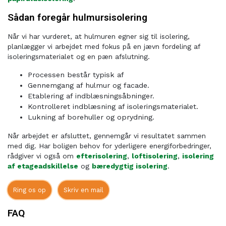
Sådan foregår hulmursisolering
Når vi har vurderet, at hulmuren egner sig til isolering,
planlægger vi arbejdet med fokus på en jævn fordeling af
isoleringsmaterialet og en pæn afslutning.
Processen består typisk af
Gennemgang af hulmur og facade.
Etablering af indblæsningsåbninger.
Kontrolleret indblæsning af isoleringsmaterialet.
Lukning af borehuller og oprydning.
Når arbejdet er afsluttet, gennemgår vi resultatet sammen
med dig. Har boligen behov for yderligere energiforbedringer,
rådgiver vi også om
efterisolering
,
loftisolering
,
isolering
af etageadskillelse
og
bæredygtig isolering
.
Ring os op
Skriv en mail
FAQ