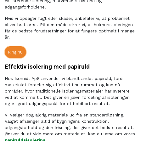
eksisterende isolering, murværkets tilstand og
adgangsforholdene.
Hvis vi opdager fugt eller skader, anbefaler vi, at problemet
bliver løst først. På den måde sikrer vi, at hulmursisoleringen
får de bedste forudsætninger for at fungere optimalt i mange
år.
Ring nu
Effektiv isolering med papiruld
Hos Isomidt ApS anvender vi blandt andet papiruld, fordi
materialet fordeler sig effektivt i hulrummet og kan nå
områder, hvor traditionelle isoleringsmaterialer har sværere
ved at komme til. Det giver en jævn fordeling af isoleringen
og et godt udgangspunkt for et holdbart resultat.
Vi vælger dog aldrig materiale ud fra en standardløsning.
Valget afhænger altid af bygningens konstruktion,
adgangsforhold og den løsning, der giver det bedste resultat.
Ønsker du at vide mere om materialet, kan du læse om vores
papiruldsisolering
.