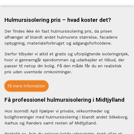
Hulmursisolering pris – hvad koster det?
Der findes ikke én fast hulmursisolering pris, da prisen
afhænger af blandt andet hulmurens størrelse, facadens
opbygning, materialeforbruget og adgangsforholdene.
Derfor tilbyder vi altid et gratis og uforpligtende isoleringstjek,
hvor vi gennemgår ejendommen og udarbejder et tilbud, der
passer til netop din bolig. På den måde får du en realistisk
pris uden uventede omkostninger.
Få mere information
Få professionel hulmursisolering i Midtjylland
Hos Isomidt ApS hjælper vi private, virksomheder og
boligforeninger med hulmursisolering i blandt andet Silkeborg,
Aarhus og Randers samt resten af Midtjylland.
Kontakt os, hvis du oplever kolde ydervægge, træk eller et